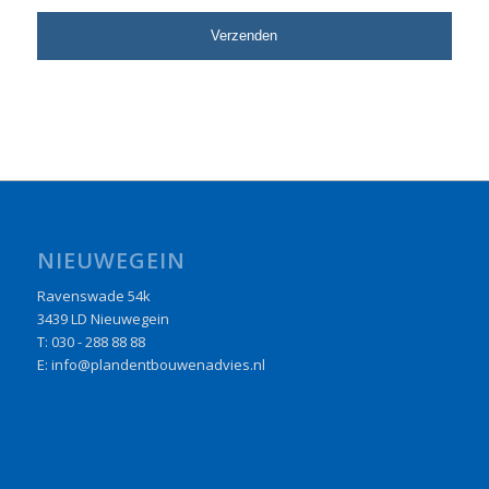
NIEUWEGEIN
Ravenswade 54k
3439 LD Nieuwegein
T: 030 - 288 88 88
E: info@plandentbouwenadvies.nl