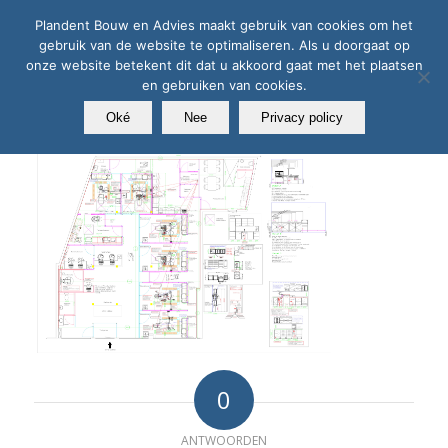
Plandent Bouw en Advies maakt gebruik van cookies om het
gebruik van de website te optimaliseren. Als u doorgaat op
onze website betekent dit dat u akkoord gaat met het plaatsen
en gebruiken van cookies.
Oké
Nee
Privacy policy
0
ANTWOORDEN