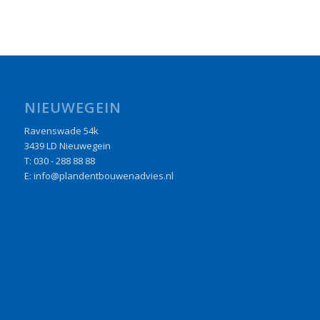
NIEUWEGEIN
Ravenswade 54k
3439 LD Nieuwegein
T: 030 - 288 88 88
E: info@plandentbouwenadvies.nl