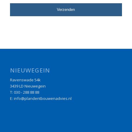
NIEUWEGEIN
Ravenswade 54k
3439 LD Nieuwegein
T: 030 - 288 88 88
E: info@plandentbouwenadvies.nl